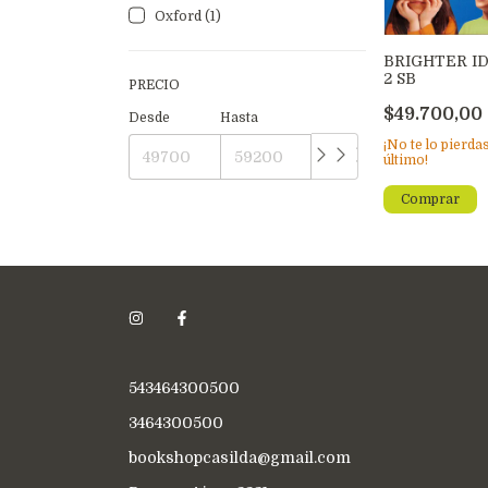
Oxford (1)
BRIGHTER I
2 SB
PRECIO
$49.700,00
Desde
Hasta
¡No te lo pierdas
último!
543464300500
3464300500
bookshopcasilda@gmail.com