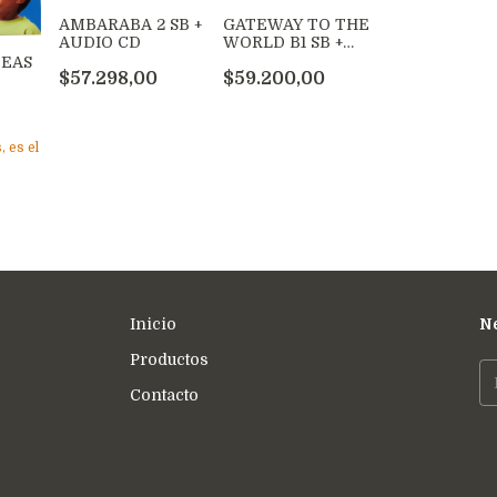
AMBARABA 2 SB +
GATEWAY TO THE
AUDIO CD
WORLD B1 SB +
APP + DIGIT
DEAS
$57.298,00
$59.200,00
, es el
Inicio
Ne
Productos
Contacto