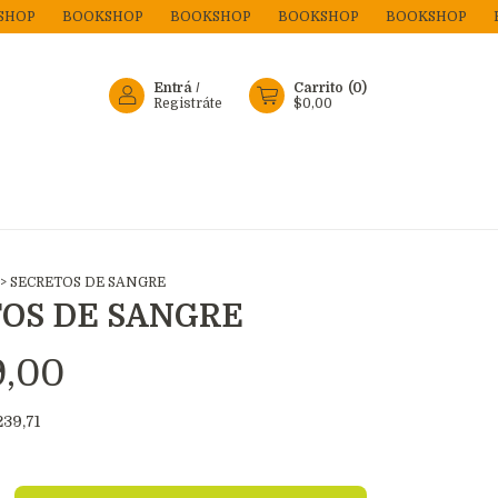
BOOKSHOP
BOOKSHOP
BOOKSHOP
BOOKSHOP
BOOKS
Entrá
/
Carrito
(
0
)
Registráte
$0,00
>
SECRETOS DE SANGRE
OS DE SANGRE
9,00
239,71