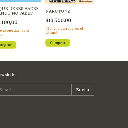
THE LEYEND 
QUE DEBES HACER
ZELDA
NARUTO 72
NDO NO SABES
E H
$29.500,00
$13.500,00
.100,00
¡No te lo pierdas,
¡No te lo pierdas, es el
último!
e lo pierdas, es el
último!
mo!
wsletter