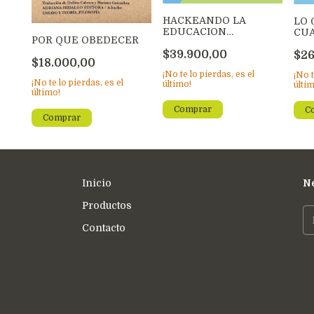
HACKEANDO LA
LO 
EDUCACION
CUA
POR QUE OBEDECER
TRADICIONAL
QU
$39.900,00
$26
$18.000,00
¡No te lo pierdas, es el
¡No t
¡No te lo pierdas, es el
último!
últi
último!
Inicio
Ne
Productos
Contacto