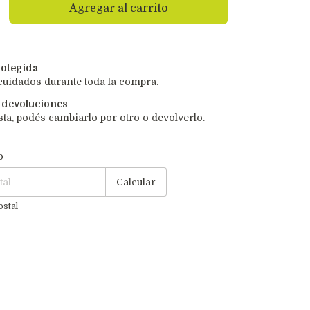
otegida
cuidados durante toda la compra.
 devoluciones
sta, podés cambiarlo por otro o devolverlo.
P:
Cambiar CP
o
Calcular
ostal