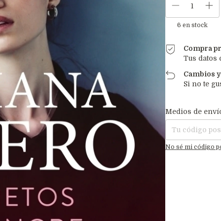
6
en stock
Compra pr
Tus datos 
Cambios y
Si no te gu
Entregas para el C
Medios de enví
No sé mi código p