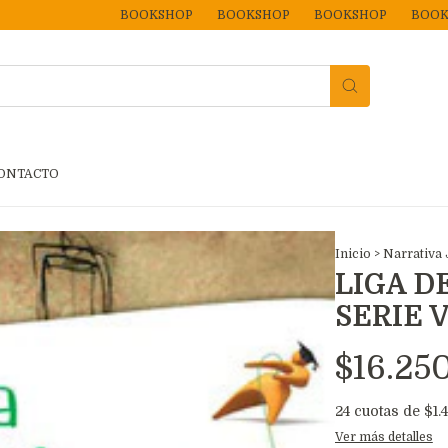
BOOKSHOP
BOOKSHOP
BOOKSHOP
BOOKSHOP
ONTACTO
Inicio
>
Narrativa 
LIGA D
SERIE 
$16.25
24
cuotas de
$1.
Ver más detalles