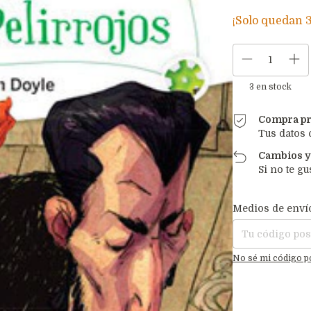
¡Solo quedan
3
en stock
Compra pr
Tus datos 
Cambios y
Si no te gu
Entregas para el C
Medios de enví
No sé mi código p