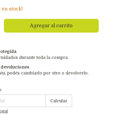
3
en stock!
otegida
cuidados durante toda la compra.
 devoluciones
sta, podés cambiarlo por otro o devolverlo.
P:
Cambiar CP
o
Calcular
ostal