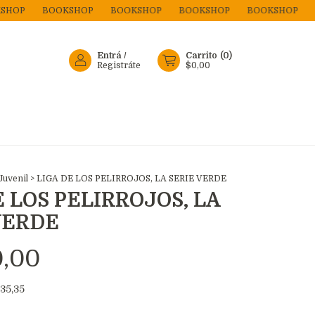
BOOKSHOP
BOOKSHOP
BOOKSHOP
BOOKSHOP
BOOK
Entrá
/
Carrito
(
0
)
Registráte
$0,00
Juvenil
>
LIGA DE LOS PELIRROJOS, LA SERIE VERDE
E LOS PELIRROJOS, LA
VERDE
0,00
435,35