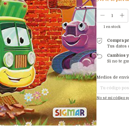
1
en stock
Compra pr
Tus datos 
Cambios y
Si no te gu
Entregas para el C
Medios de enví
No sé mi código p