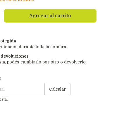
otegida
cuidados durante toda la compra.
 devoluciones
sta, podés cambiarlo por otro o devolverlo.
P:
Cambiar CP
o
Calcular
ostal