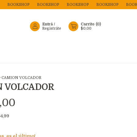
BOOKSHOP
BOOKSHOP
BOOKSHOP
BOOKSHOP
BOOKSHO
Entrá
/
Carrito
(
0
)
Registráte
$0,00
>
CAMION VOLCADOR
N VOLCADOR
,00
4,99
as, es el último!