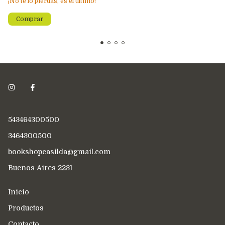
¡No te lo pierdas, es el último!
543464300500
3464300500
bookshopcasilda@gmail.com
Buenos Aires 2231
Inicio
Productos
Contacto