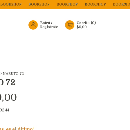
SHOP
BOOKSHOP
BOOKSHOP
BOOKSHOP
BOOKSHOP
Entrá
/
Carrito
(
0
)
Registráte
$0,00
>
NARUTO 72
 72
0,00
192,44
as, es el último!