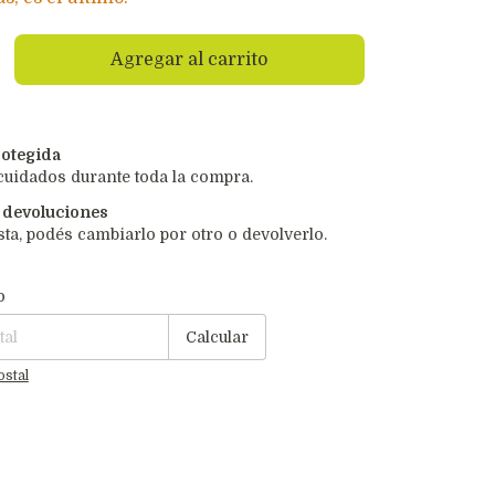
otegida
cuidados durante toda la compra.
 devoluciones
sta, podés cambiarlo por otro o devolverlo.
P:
Cambiar CP
o
Calcular
ostal