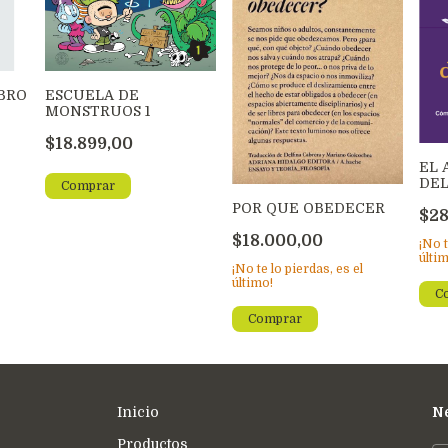
IBRO
ESCUELA DE
MONSTRUOS 1
$18.899,00
EL 
DE
POR QUE OBEDECER
$28
$18.000,00
¡No t
últi
¡No te lo pierdas, es el
último!
Inicio
Ne
Productos