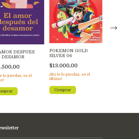
POKEMON GOLD
THE LEYEND 
AMOR DESPUES
SILVER 04
ZELDA
L DESAMOR
$13.000,00
$29.500,00
.500,00
¡No te lo pierdas, es el
¡No te lo pierdas,
e lo pierdas, es el
último!
último!
mo!
wsletter