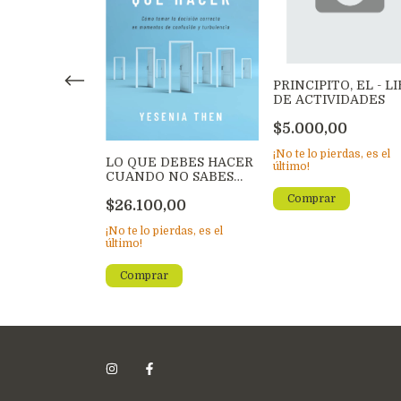
PRINCIPITO, EL - L
DE ACTIVIDADES
$5.000,00
L CENTRO DE
IA 5
¡No te lo pierdas, es el
LO QUE DEBES HACER
último!
,00
CUANDO NO SABES
QUE H
erdas, es el
$26.100,00
¡No te lo pierdas, es el
último!