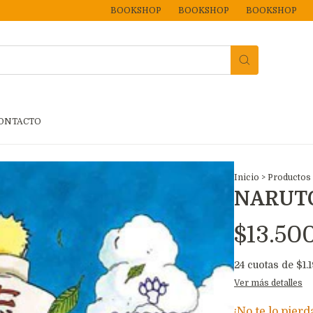
BOOKSHOP
BOOKSHOP
BOOKSHOP
BOOK
ONTACTO
Inicio
>
Productos
NARUTO
$13.50
24
cuotas de
$1.
Ver más detalles
¡No te lo pierd