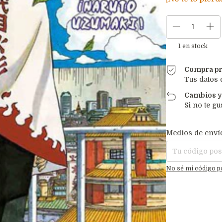
1
en stock
Compra pr
Tus datos 
Cambios y
Si no te gu
Entregas para el C
Medios de enví
No sé mi código p